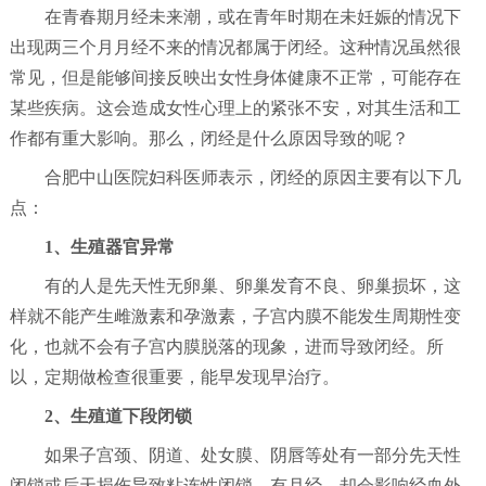
在青春期月经未来潮，或在青年时期在未妊娠的情况下
出现两三个月月经不来的情况都属于闭经。这种情况虽然很
常见，但是能够间接反映出女性身体健康不正常，可能存在
某些疾病。这会造成女性心理上的紧张不安，对其生活和工
作都有重大影响。那么，闭经是什么原因导致的呢？
合肥中山医院妇科医师表示，闭经的原因主要有以下几
点：
1、生殖器官异常
有的人是先天性无卵巢、卵巢发育不良、卵巢损坏，这
样就不能产生雌激素和孕激素，子宫内膜不能发生周期性变
化，也就不会有子宫内膜脱落的现象，进而导致闭经。所
以，定期做检查很重要，能早发现早治疗。
2、生殖道下段闭锁
如果子宫颈、阴道、处女膜、阴唇等处有一部分先天性
闭锁或后天损伤导致粘连性闭锁，有月经，却会影响经血外