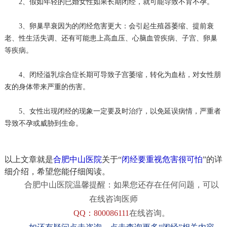
2、假如年轻的已婚女性如果长期闭经，就可能导致不育不孕。
3、卵巢早衰因为的闭经危害更大：会引起生殖器萎缩、提前衰
老、性生活失调、还有可能患上高血压、心脑血管疾病、子宫、卵巢
等疾病。
4、闭经溢乳综合症长期可导致子宫萎缩，转化为血枯，对女性朋
友的身体带来严重的伤害。
5、女性出现闭经的现象一定要及时治疗，以免延误病情，严重者
导致不孕或威胁到生命。
以上文章就是
合肥中山医院
关于“
闭经要重视危害很可怕
”的详
细介绍，希望您能仔细阅读。
合肥中山医院
温馨提醒：如果您还存在任何问题，可以
在线咨询医师
QQ：
800086111
在线咨询。