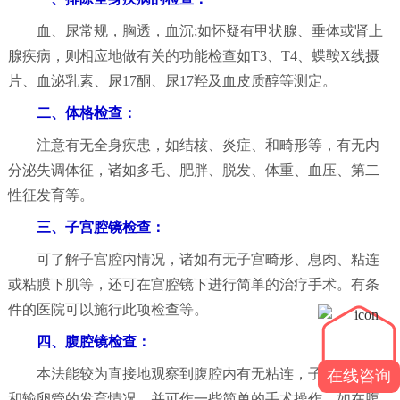
血、尿常规，胸透，血沉;如怀疑有甲状腺、垂体或肾上
腺疾病，则相应地做有关的功能检查如T3、T4、蝶鞍X线摄
片、血泌乳素、尿17酮、尿17羟及血皮质醇等测定。
二、体格检查：
注意有无全身疾患，如结核、炎症、和畸形等，有无内
分泌失调体征，诸如多毛、肥胖、脱发、体重、血压、第二
性征发育等。
三、子宫腔镜检查：
可了解子宫腔内情况，诸如有无子宫畸形、息肉、粘连
或粘膜下肌等，还可在宫腔镜下进行简单的治疗手术。有条
件的医院可以施行此项检查等。
四、腹腔镜检查：
本法能较为直接地观察到腹腔内有无粘连，子宫、卵巢
在线咨询
和输卵管的发育情况。并可作一些简单的手术操作，如在腹