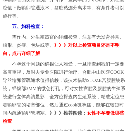
腔镜下做输卯管通液术，盆腔粘连分离术等。有条件者可以
施行等。
五、妇科检查：
需作内、外生殖器官的详细检查，注意有无发育异常、
畸形、炎症、包块或等。
》》》对以上检查项目还是不明
白，点击详细了解
不孕这个问题的确很让人难受，一旦排查到我们一定要
高度重视，及时去专业医院进行治疗。合肥中山医院COOK
导丝输卵管疏通术值得信赖，该技术借助STOZE宫腹腔镜系
统，经腹部3MM的微创打孔，可对女性宫腔及腹腔的生殖系
统进行立体高清显影，全方位探查内生殖系统，精准定位患
者输卵管的堵塞部位，然后通过cook微导丝，能够在较短时
间内疏通输卵管堵塞。
》》》推荐阅读：
女性不孕要做哪些
检查