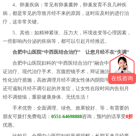
4、卵巢疾病：常见有卵巢囊肿，卵巢发育不良几种疾
病，都是常见的导致月经不来的原因，这时应及时的进行治
疗，这非常关键。
5、其他：如精神紧张、压力大，环境改变等心理因素，
一些影响内分泌的疾病等，都可以引起月经推迟。
合肥中山医院“中西医结合治疗” 让您月经不在“失调”
合肥中山医院妇科的“中西医结合治疗”融合中西医结合辩
证治疗、现代治疗手术、宫腹腔镜手术，辩证施治、制定个
在线咨询
性化治疗措施，高效调理月经不调女性体内阴阳平衡，同时
还可遏制月经不调引起的并发症，让女性在段时间内告别月
经不调烦恼，重获健康身体、无忧生活！
手术优势：全面调理、绿色、效果较好、等，有需要的
朋友可拨打免费电话：
0551-64698888
咨询，预约的话享受
8折
优惠。
比较后，合肥中山医院妇科医师提醒：长期不来月经要