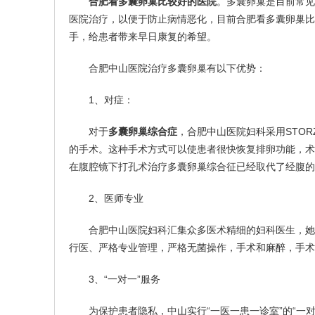
合肥看多囊卵巢比较好的医院
。多囊卵巢是目前常见
医院治疗，以便于防止病情恶化，目前合肥看多囊卵巢比
手，给患者带来早日康复的希望。
合肥中山医院治疗多囊卵巢有以下优势：
1、对症：
对于
多囊卵巢综合症
，合肥中山医院妇科采用STO
的手术。这种手术方式可以使患者很快恢复排卵功能，术
在腹腔镜下打孔术治疗多囊卵巢综合征已经取代了经腹的
2、医师专业
合肥中山医院妇科汇集众多医术精细的妇科医生，她们
行医、严格专业管理，严格无菌操作，手术和麻醉，手
3、“一对一”服务
为保护患者隐私，中山实行“一医一患一诊室”的“一对