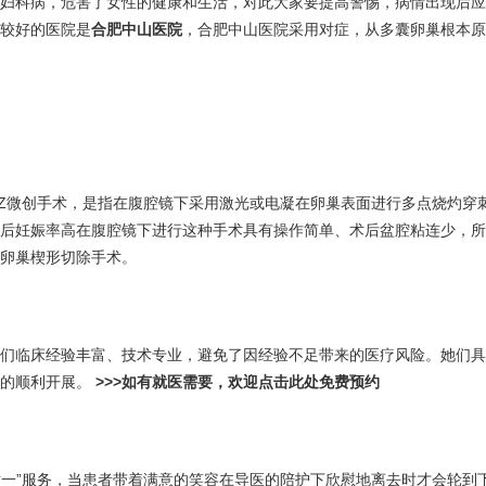
妇科病，危害了女性的健康和生活，对此大家要提高警惕，病情出现后应
较好的医院是
合肥中山医院
，合肥中山医院采用对症，从多囊卵巢根本原
RZ微创手术，是指在腹腔镜下采用激光或电凝在卵巢表面进行多点烧灼穿刺
后妊娠率高在腹腔镜下进行这种手术具有操作简单、术后盆腔粘连少，所
卵巢楔形切除手术。
临床经验丰富、技术专业，避免了因经验不足带来的医疗风险。她们具
术的顺利开展。
>>>如有就医需要，欢迎点击此处免费预约
一”服务，当患者带着满意的笑容在导医的陪护下欣慰地离去时才会轮到