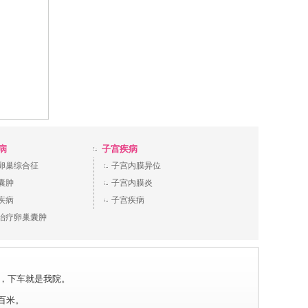
病
子宫疾病
卵巢综合征
子宫内膜异位
囊肿
子宫内膜炎
疾病
子宫疾病
治疗卵巢囊肿
场站下，下车就是我院。
三百米。