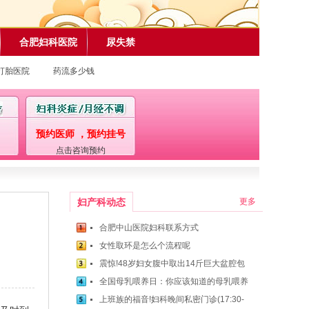
合肥妇科医院
尿失禁
打胎医院
药流多少钱
预约医师 ，预约挂号
点击咨询预约
妇产科动态
更多
合肥中山医院妇科联系方式
女性取环是怎么个流程呢
震惊!48岁妇女腹中取出14斤巨大盆腔包
全国母乳喂养日：你应该知道的母乳喂养
上班族的福音!妇科晚间私密门诊(17:30-