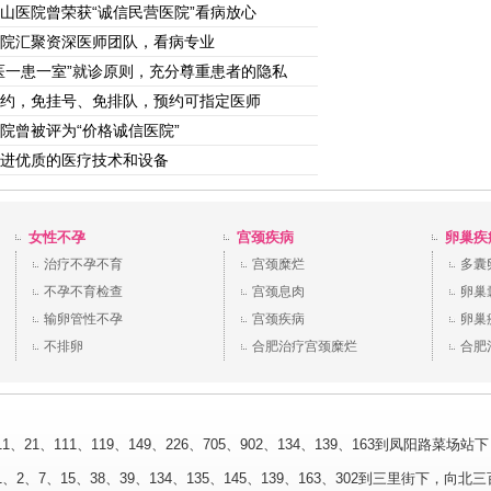
山医院曾荣获“诚信民营医院”看病放心
院汇聚资深医师团队，看病专业
医一患一室”就诊原则，充分尊重患者的隐私
约，免挂号、免排队，预约可指定医师
院曾被评为“价格诚信医院”
进优质的医疗技术和设备
女性不孕
宫颈疾病
卵巢疾
治疗不孕不育
宫颈糜烂
多囊
不孕不育检查
宫颈息肉
卵巢
输卵管性不孕
宫颈疾病
卵巢
不排卵
合肥治疗宫颈糜烂
合肥
、21、111、119、149、226、705、902、134、139、163到凤阳路菜
2、7、15、38、39、134、135、145、139、163、302到三里街下，向北