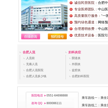
诚信民营医院：
合肥中
专业医师团队：
中山医
高质量医疗服务：
“一
预约绿色通道：
网络预
合理透明收费：
中山医
优质技术设备：
医院引
合肥人流
妇科炎症
人流前
阴道炎
无痛人流
外阴炎
合肥人流医院
盆腔炎
合肥人流多少钱
合肥妇科医院
医院电话
0551-64698888
乘车路线一：乘坐11
咨询 QQ
800086111
乘车路线二：乘坐1、