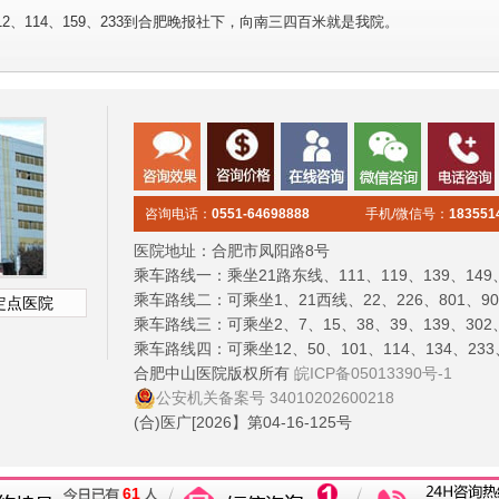
2、114、159、233到合肥晚报社下，向南三四百米就是我院。
咨询电话：
0551-64698888
手机/微信号：
183551
医院地址：合肥市凤阳路8号
乘车路线一：乘坐21路东线、111、119、139、1
乘车路线二：可乘坐1、21西线、22、226、801、
定点医院
乘车路线三：可乘坐2、7、15、38、39、139、30
乘车路线四：可乘坐12、50、101、114、134、2
左右
合肥中山医院版权所有
皖ICP备05013390号-1
公安机关备案号 34010202600218
(合)医广[2026】第04-16-125号
61