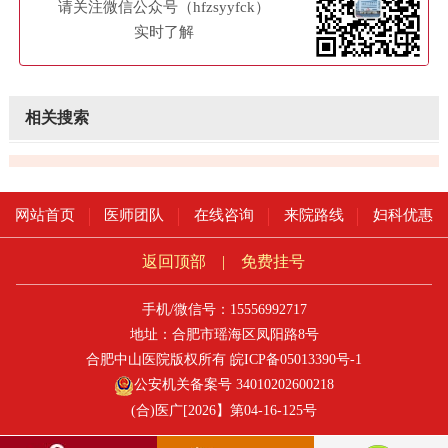
请关注微信公众号（hfzsyyfck）
实时了解
相关搜索
网站首页
医师团队
在线咨询
来院路线
妇科优惠
返回顶部
|
免费挂号
手机/微信号：15556992717
地址：合肥市瑶海区凤阳路8号
合肥中山医院版权所有
皖ICP备05013390号-1
公安机关备案号 34010202600218
(合)医广[2026】第04-16-125号