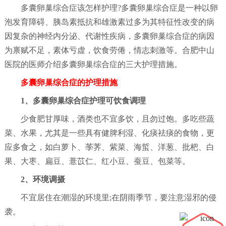
多囊卵巢综合症该怎样护理?多囊卵巢综合症是一种以卵
泡发育障碍、胰岛素抵抗和雄激素过多为其特征性改变的病
因复杂的神经内分泌、代谢性疾病，多囊卵巢综合症的病因
为禀赋不足，素体亏虚，饮食劳倦，情志刺激等。合肥中山
医院的医师介绍多囊卵巢综合症的三大护理措施。
多囊卵巢综合症的护理措施
1、多囊卵巢综合症护理可饮食调理
少食肥甘厚味，酒类也不宜多饮，且勿过饱。多吃些蔬
菜、水果，尤其是一些具有健脾利湿、化痰祛痰的食物，更
应多食之，如白萝卜、荸荠、紫菜、海蜇、洋葱、批杷、白
果、大枣、扁豆、薏苡仁、红小豆、蚕豆、包菜等。
2、环境调摄
不宜居住在潮湿的环境里;在阴雨季节，要注意湿邪的侵
袭。