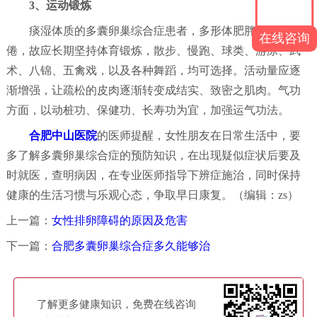
3、运动锻炼
痰湿体质的多囊卵巢综合症患者，多形体肥胖，身重易
在线咨询
倦，故应长期坚持体育锻炼，散步、慢跑、球类、游泳、武
术、八锦、五禽戏，以及各种舞蹈，均可选择。活动量应逐
渐增强，让疏松的皮肉逐渐转变成结实、致密之肌肉。气功
方面，以动桩功、保健功、长寿功为宜，加强运气功法。
合肥中山医院
的医师提醒，女性朋友在日常生活中，要
多了解多囊卵巢综合症的预防知识，在出现疑似症状后要及
时就医，查明病因，在专业医师指导下辨症施治，同时保持
健康的生活习惯与乐观心态，争取早日康复。（编辑：zs）
上一篇：
女性排卵障碍的原因及危害
下一篇：
合肥多囊卵巢综合症多久能够治
了解更多健康知识，免费在线咨询