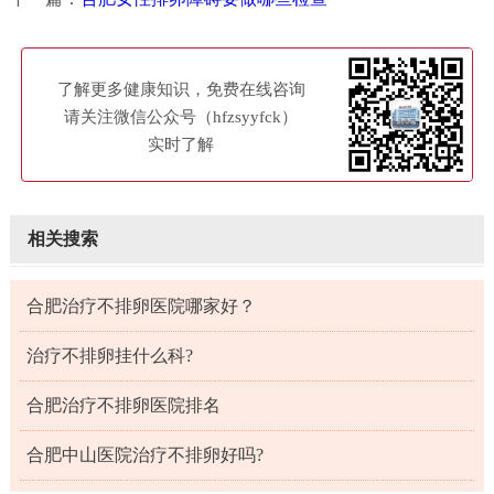
了解更多健康知识，免费在线咨询
请关注微信公众号（hfzsyyfck）
实时了解
相关搜索
合肥治疗不排卵医院哪家好？
治疗不排卵挂什么科?
合肥治疗不排卵医院排名
合肥中山医院治疗不排卵好吗?