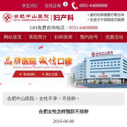
24H免费咨询电话：
0551-64698888
网站首页
医院简介
妇科医师
预约挂号
优惠活动
合肥中山医院
>
女性不孕
>
不排卵
>
合肥女性怎样预防不排卵
2016-06-08