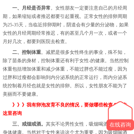
一、月经是否异常
。女性朋友一定要注意自己的月经周
期，如果缩短或者推迟都要引起重视。正常女性的排卵周期
为25-35天，当临近排卵期时，阴道会有少量的分泌物，如果
女性的月经周期经常推迟，有的甚至几个月一次，或者一个
月好几次，都要到医院去检查。
二、控制体重
。减肥是很多女性终生的事业，殊不知，
除了苗条的身材，控制体重还有利于女性-的健康。当然控制
体重包括增加体重和减少体重，不能过胖也不能过瘦，因为
过胖和过瘦都会影响到内分泌系统的正常运行，而内分泌系
统控制着月经也就是女性的排卵。所以，女性朋友不能为了
美丽而不要健康。
》》》我有卵泡发育不良的情况，要做哪些检查？点击
这里咨询
三、戒烟戒酒。
其实不论男性女性，吸烟喝酒就不利于
在线咨询
身体健康。当然对于女性来说这个尤为重要，因为吸烟喝酒