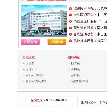
诚信民营医院：
合肥中
专业医师团队：
中山医
高质量医疗服务：
“一
预约绿色通道：
网络预
合理透明收费：
中山医
优质技术设备：
医院引
合肥人流
妇科炎症
人流前
阴道炎
无痛人流
外阴炎
合肥人流医院
盆腔炎
合肥人流多少钱
合肥妇科医院
医院电话
0551-64698888
乘车路线一：乘坐11