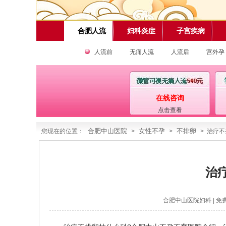
合肥人流
妇科炎症
子宫疾病
人流前
无痛人流
人流后
宫外孕
在线咨询
点击查看
合肥中山医院
女性不孕
不排卵
您现在的位置：
>
>
> 治疗
治
合肥中山医院妇科
| 免费