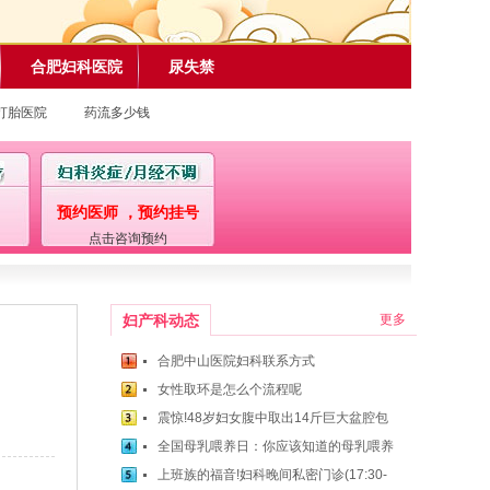
合肥妇科医院
尿失禁
打胎医院
药流多少钱
预约医师 ，预约挂号
点击咨询预约
妇产科动态
更多
合肥中山医院妇科联系方式
女性取环是怎么个流程呢
震惊!48岁妇女腹中取出14斤巨大盆腔包
全国母乳喂养日：你应该知道的母乳喂养
上班族的福音!妇科晚间私密门诊(17:30-