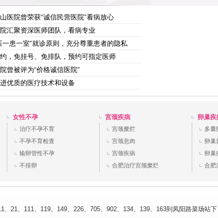
山医院曾荣获“诚信民营医院”看病放心
院汇聚资深医师团队，看病专业
医一患一室”就诊原则，充分尊重患者的隐私
约，免挂号、免排队，预约可指定医师
院曾被评为“价格诚信医院”
进优质的医疗技术和设备
女性不孕
宫颈疾病
卵巢疾
治疗不孕不育
宫颈糜烂
多囊
不孕不育检查
宫颈息肉
卵巢
输卵管性不孕
宫颈疾病
卵巢
不排卵
合肥治疗宫颈糜烂
合肥
、21、111、119、149、226、705、902、134、139、163到凤阳路菜