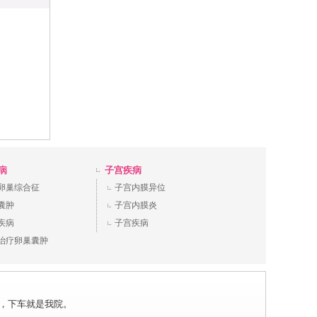
病
子宫疾病
卵巢综合征
子宫内膜异位
囊肿
子宫内膜炎
疾病
子宫疾病
治疗卵巢囊肿
场站下，下车就是我院。