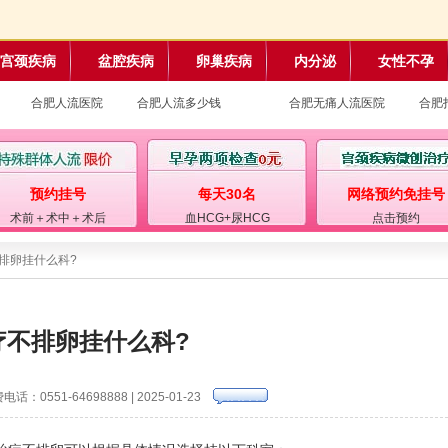
宫颈疾病
盆腔疾病
卵巢疾病
内分泌
女性不孕
合肥人流医院
合肥人流多少钱
合肥无痛人流医院
合肥
预约挂号
每天30名
网络预约免挂号
术前＋术中＋术后
血HCG+尿HCG
点击预约
不排卵挂什么科?
疗不排卵挂什么科?
电话：0551-64698888 | 2025-01-23