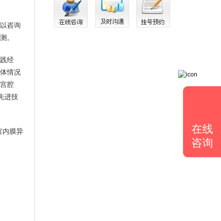
以咨询
测。
践经
体情况
宫腔
先进技
在线
宫内膜异
咨询