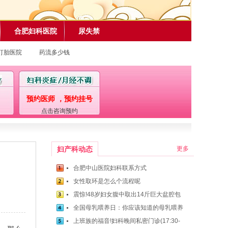
合肥妇科医院
尿失禁
打胎医院
药流多少钱
预约医师 ，预约挂号
点击咨询预约
妇产科动态
更多
合肥中山医院妇科联系方式
女性取环是怎么个流程呢
震惊!48岁妇女腹中取出14斤巨大盆腔包
全国母乳喂养日：你应该知道的母乳喂养
上班族的福音!妇科晚间私密门诊(17:30-