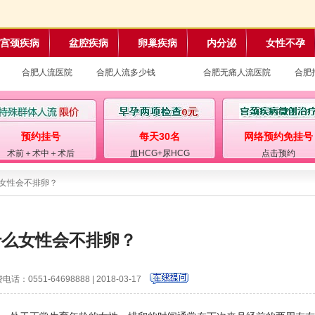
宫颈疾病
盆腔疾病
卵巢疾病
内分泌
女性不孕
合肥人流医院
合肥人流多少钱
合肥无痛人流医院
合肥
预约挂号
每天30名
网络预约免挂号
术前＋术中＋术后
血HCG+尿HCG
点击预约
么女性会不排卵？
什么女性会不排卵？
电话：0551-64698888 | 2018-03-17