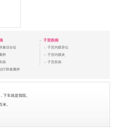
病
子宫疾病
卵巢综合征
子宫内膜异位
囊肿
子宫内膜炎
疾病
子宫疾病
治疗卵巢囊肿
场站下，下车就是我院。
三百米。