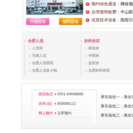
预约绿色通道：
网络预
合理透明收费：
中山医
优质技术设备：
医院引
合肥人流
妇科炎症
人流前
阴道炎
无痛人流
外阴炎
合肥人流医院
盆腔炎
合肥人流多少钱
合肥妇科医院
医院电话
0551-64698888
乘车路线一：乘坐11
咨询 QQ
800086111
乘车路线二：乘坐1、
网上预约
立即预约
乘车路线三：乘坐1