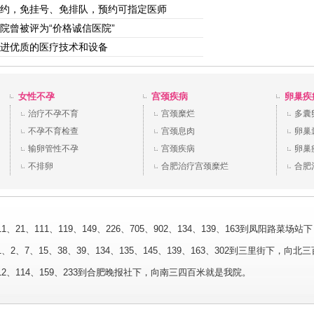
约，免挂号、免排队，预约可指定医师
院曾被评为“价格诚信医院”
进优质的医疗技术和设备
女性不孕
宫颈疾病
卵巢疾
治疗不孕不育
宫颈糜烂
多囊
不孕不育检查
宫颈息肉
卵巢
输卵管性不孕
宫颈疾病
卵巢
不排卵
合肥治疗宫颈糜烂
合肥
、21、111、119、149、226、705、902、134、139、163到凤阳路菜
2、7、15、38、39、134、135、145、139、163、302到三里街下，向北
2、114、159、233到合肥晚报社下，向南三四百米就是我院。