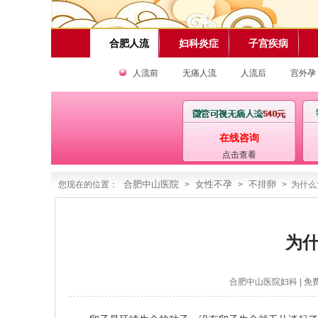
合肥人流
妇科炎症
子宫疾病
人流前
无痛人流
人流后
宫外孕
在线咨询
点击查看
合肥中山医院
女性不孕
不排卵
您现在的位置：
>
>
> 为什
为
合肥中山医院妇科
| 免费