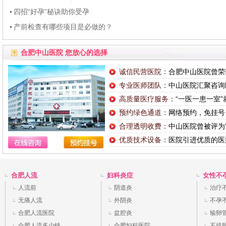
四招“好孕”秘诀助你受孕
产前检查有哪些项目是必做的？
合肥中山医院 您放心的选择
诚信民营医院：
合肥中山医院曾荣
专业医师团队：
中山医院汇聚咨询
高质量医疗服务：
“一医一患一室
预约绿色通道：
网络预约，免挂号
合理透明收费：
中山医院曾被评为
优质技术设备：
医院引进优质的医
合肥人流
妇科炎症
女性不
人流前
阴道炎
治疗
无痛人流
外阴炎
不孕
合肥人流医院
盆腔炎
输卵
合肥人流多少钱
合肥妇科医院
不排