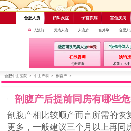
合肥人流
妇科炎症
子宫疾病
宫颈疾病
人流前
无痛人流
人流后
宫外孕
合肥人
在线咨询
预约挂
点击查看
术前＋术中
合肥中山医院
中山产科
剖宫产
>
>
>
剖腹产后提前同房有哪些危
剖腹产相比较顺产而言所需的恢
更多，一般建议三个月以上再同