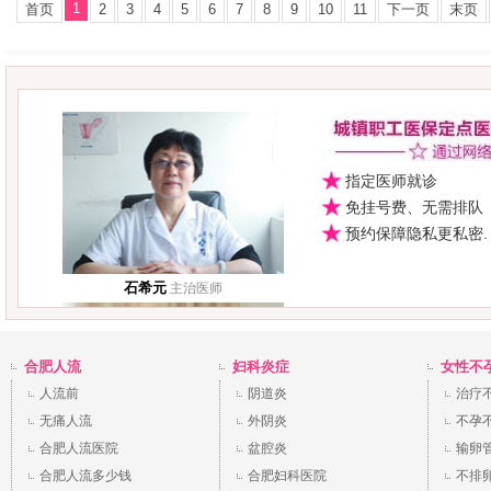
1
首页
2
3
4
5
6
7
8
9
10
11
下一页
末页
指定医师就诊
免挂号费、无需排队
预约保障隐私更私密.
石希元
主治医师
合肥人流
妇科炎症
女性不
人流前
阴道炎
治疗
无痛人流
外阴炎
不孕
合肥人流医院
盆腔炎
输卵
合肥人流多少钱
合肥妇科医院
不排
敖是莲
副主任医师