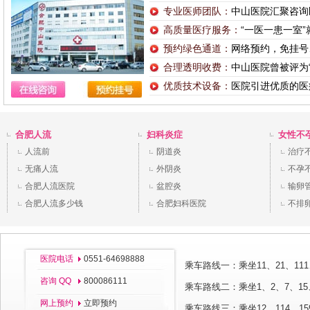
专业医师团队：
中山医院汇聚咨询
高质量医疗服务：
“一医一患一室
预约绿色通道：
网络预约，免挂号
合理透明收费：
中山医院曾被评为
优质技术设备：
医院引进优质的医
合肥人流
妇科炎症
女性不
人流前
阴道炎
治疗
无痛人流
外阴炎
不孕
合肥人流医院
盆腔炎
输卵
合肥人流多少钱
合肥妇科医院
不排
医院电话
0551-64698888
乘车路线一：乘坐11、21、111
咨询 QQ
800086111
乘车路线二：乘坐1、2、7、15、
网上预约
立即预约
乘车路线三：乘坐12、114、