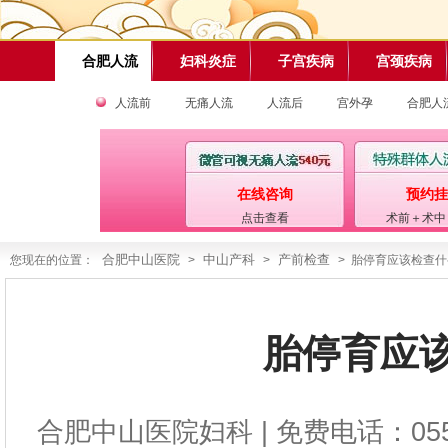
合肥人流
妇科炎症
子宫疾病
宫颈疾病
人流前
无痛人流
人流后
宫外孕
合肥人
在线咨询
预约挂
点击查看
术前＋术中
合肥中山医院
中山产科
产前检查
您现在的位置：
>
>
> 胎停育应该检查什
胎停育应
合肥中山医院妇科
| 免费电话：0551