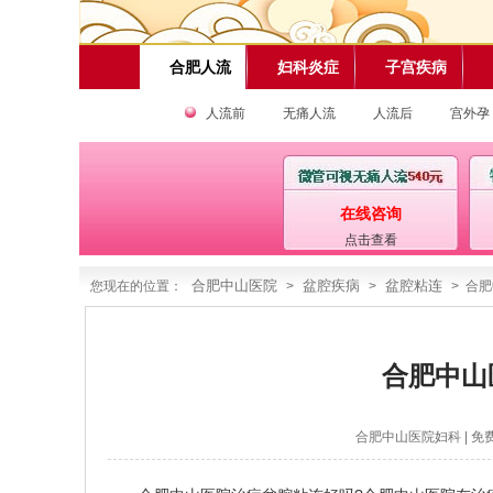
合肥人流
妇科炎症
子宫疾病
人流前
无痛人流
人流后
宫外孕
在线咨询
点击查看
合肥中山医院
盆腔疾病
盆腔粘连
您现在的位置：
>
>
> 合
合肥中山
合肥中山医院妇科
| 免费