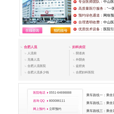
专业医师团队：
中山医
高质量医疗服务：
“一
预约绿色通道：
网络预
合理透明收费：
中山医
优质技术设备：
医院引
合肥人流
妇科炎症
人流前
阴道炎
无痛人流
外阴炎
合肥人流医院
盆腔炎
合肥人流多少钱
合肥妇科医院
医院电话
0551-64698888
乘车路线一：乘坐11
咨询 QQ
800086111
乘车路线二：乘坐1、
网上预约
立即预约
乘车路线三：乘坐1