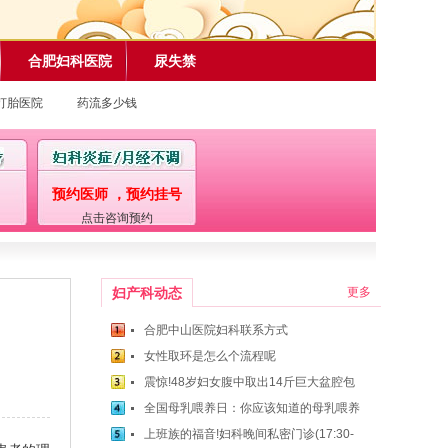
合肥妇科医院
尿失禁
打胎医院
药流多少钱
预约医师 ，预约挂号
点击咨询预约
妇产科动态
更多
合肥中山医院妇科联系方式
女性取环是怎么个流程呢
震惊!48岁妇女腹中取出14斤巨大盆腔包
全国母乳喂养日：你应该知道的母乳喂养
上班族的福音!妇科晚间私密门诊(17:30-