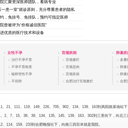
院汇聚资深医师团队，看病专业
医一患一室”就诊原则，充分尊重患者的隐私
约，免挂号、免排队，预约可指定医师
院曾被评为“价格诚信医院”
进优质的医疗技术和设备
女性不孕
宫颈疾病
卵巢疾
治疗不孕不育
宫颈糜烂
多囊
不孕不育检查
宫颈息肉
卵巢
输卵管性不孕
宫颈疾病
卵巢
不排卵
合肥治疗宫颈糜烂
合肥
、21、111、119、149、226、705、902、134、139、163到凤阳路菜
2、7、15、38、39、134、135、145、139、163、302到三里街下，向北
2、114、159、233到合肥晚报社下，向南三四百米就是我院。