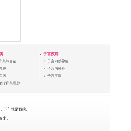
病
子宫疾病
卵巢综合征
子宫内膜异位
囊肿
子宫内膜炎
疾病
子宫疾病
治疗卵巢囊肿
场站下，下车就是我院。
三百米。